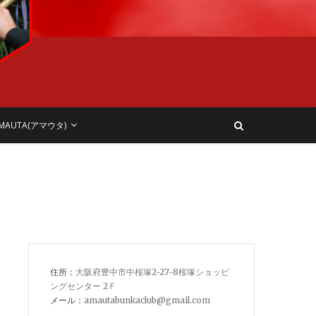
MAUTA(アマウタ)
住所：
大阪府豊中市中桜塚2-27-8桜塚ショッピ
ングセンター 2Ｆ
メール：
amautabunkaclub@gmail.com