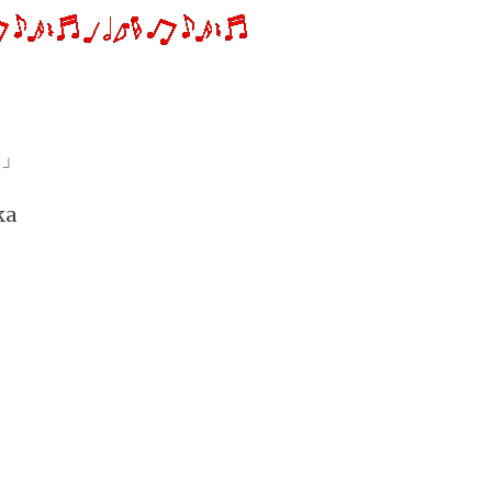
t」
ka